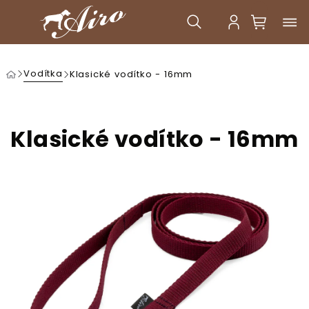
Přejít
na
Nákupní
obsah
košík
Hledat
Přihlášení
vodítka
klasické vodítko - 16mm
/
/
domů
Klasické vodítko - 16mm