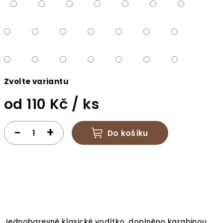
Zvolte variantu
od
110 Kč
/ ks
Měrná
cena:
−
+
Do košíku
Jednobarevné klasické vodítko, doplněno karabinou