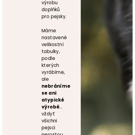
výrobu
doplňků
pro pejsky.
Máme
nastavené
velikostní
tabulky,
podle
kterých
vyrábíme,
ale
nebráníme
se ani
atypické
výrobě
…
vždyť
všichni
pejsci
nerostou