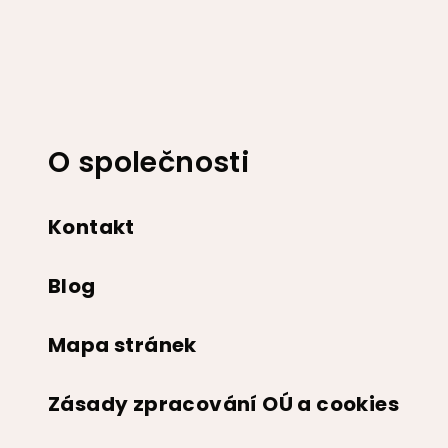
Z
á
p
a
t
O společnosti
í
Kontakt
Blog
Mapa stránek
Zásady zpracování OÚ a cookies